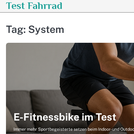
Test Fahrrad
Skip
to
content
Tag:
System
E-Fitnessbike im Test
Immer mehr Sportbegeisterte setzen beim Indoor- und Outdoo