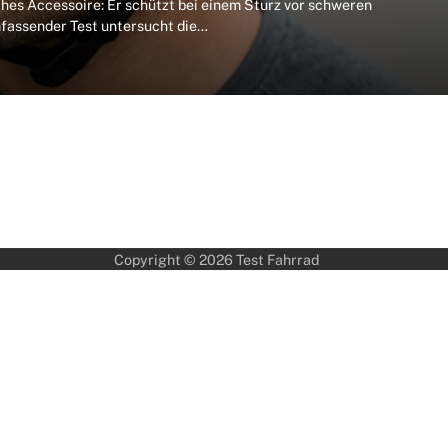
ches Accessoire: Er schützt bei einem Sturz vor schweren
mfassender Test untersucht die…
Copyright © 2026
Test Fahrrad