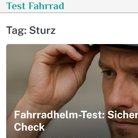
Test Fahrrad
Skip
to
content
Tag:
Sturz
Fahrradhelm-Test: Siche
Check