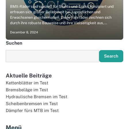
BMX-Räder sind speziell für Stunts und Tricks konzipiert und
erfreuen sich großer Beliebtheit bei Jugendlichen und
Erwachsenen gleichermaßen. Diese Fahrräder zeichnen sich
durch ihre robuste Bauweise und ihre Vielseitigkeit aus,…
December 8, 2024
Suchen
Search
Aktuelle Beiträge
Kettenblätter im Test
Bremsbeläge im Test
Hydraulische Bremsen im Test
Scheibenbremsen im Test
Dämpfer fürs MTB im Test
Menü