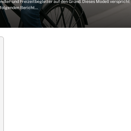
ndler- und Freizeitbegleiter auf den Grund. Dieses Modell verspricht
m folgenden Bericht…