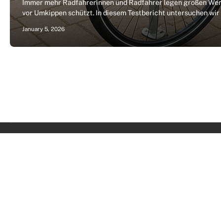
Immer mehr Radfahrerinnen und Radfahrer legen großen Wert 
vor Umkippen schützt. In diesem Testbericht untersuchen wir
January 5, 2026