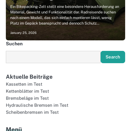
Ein Bikepacking-Zelt stellt eine besondere Herausforderung an
Material, Gewicht und Funktionalität dar. Radreisende suchen
nach einem Modell, das sich einfach montieren lässt, wenig
Platz im Gepäck beansprucht und dennoch Schutz…
January 25, 2026
Suchen
Search
Aktuelle Beiträge
Kassetten im Test
Kettenblätter im Test
Bremsbeläge im Test
Hydraulische Bremsen im Test
Scheibenbremsen im Test
Menü