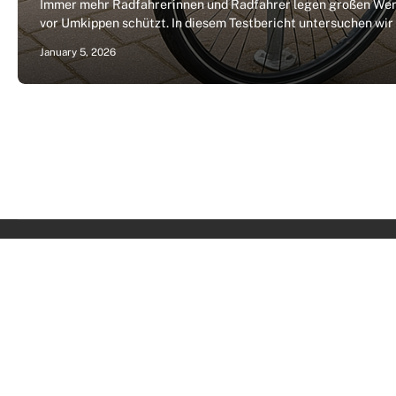
Immer mehr Radfahrerinnen und Radfahrer legen großen Wert 
vor Umkippen schützt. In diesem Testbericht untersuchen wir
January 5, 2026