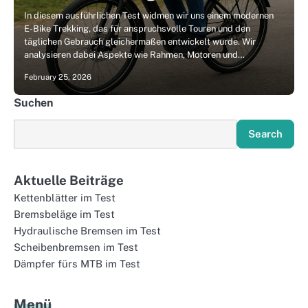
In diesem ausführlichen Test widmen wir uns einem modernen
E-Bike Trekking, das für anspruchsvolle Touren und den
täglichen Gebrauch gleichermaßen entwickelt wurde. Wir
analysieren dabei Aspekte wie Rahmen, Motoren und…
February 25, 2026
Suchen
Search
Aktuelle Beiträge
Kettenblätter im Test
Bremsbeläge im Test
Hydraulische Bremsen im Test
Scheibenbremsen im Test
Dämpfer fürs MTB im Test
Menü