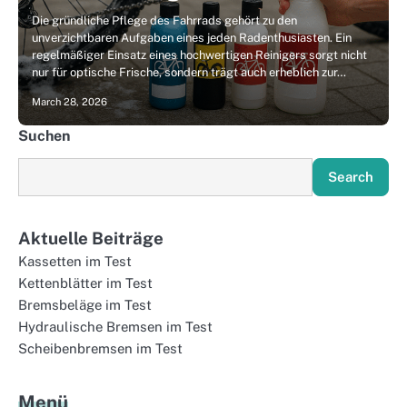
Die gründliche Pflege des Fahrrads gehört zu den
unverzichtbaren Aufgaben eines jeden Radenthusiasten. Ein
regelmäßiger Einsatz eines hochwertigen Reinigers sorgt nicht
nur für optische Frische, sondern trägt auch erheblich zur…
March 28, 2026
Suchen
Search
Aktuelle Beiträge
Kassetten im Test
Kettenblätter im Test
Bremsbeläge im Test
Hydraulische Bremsen im Test
Scheibenbremsen im Test
Menü