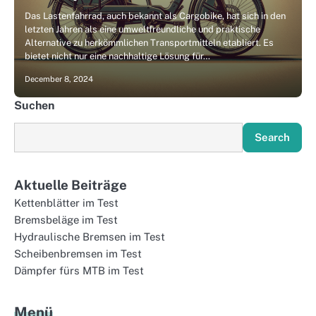
Das Lastenfahrrad, auch bekannt als Cargobike, hat sich in den
letzten Jahren als eine umweltfreundliche und praktische
Alternative zu herkömmlichen Transportmitteln etabliert. Es
bietet nicht nur eine nachhaltige Lösung für…
December 8, 2024
Suchen
Search
Aktuelle Beiträge
Kettenblätter im Test
Bremsbeläge im Test
Hydraulische Bremsen im Test
Scheibenbremsen im Test
Dämpfer fürs MTB im Test
Menü