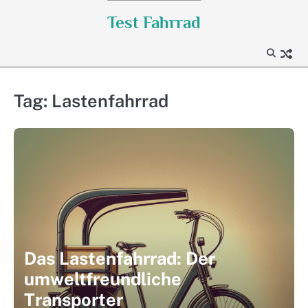
Skip
Test Fahrrad
to
content
Tag:
Lastenfahrrad
Das Lastenfahrrad: Der
umweltfreundliche
Transporter