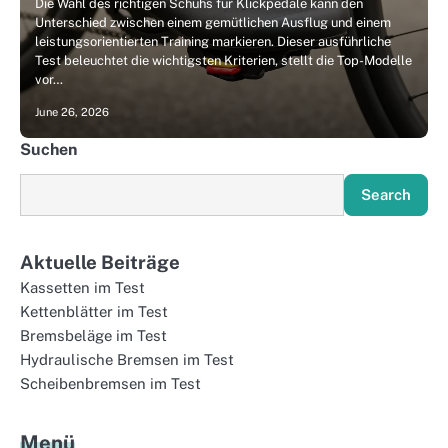
Die Wahl des richtigen Schuhs für Klickpedale kann den
Unterschied zwischen einem gemütlichen Ausflug und einem
leistungsorientierten Training markieren. Dieser ausführliche
Test beleuchtet die wichtigsten Kriterien, stellt die Top-Modelle
vor…
June 26, 2026
Suchen
Search
Aktuelle Beiträge
Kassetten im Test
Kettenblätter im Test
Bremsbeläge im Test
Hydraulische Bremsen im Test
Scheibenbremsen im Test
Menü