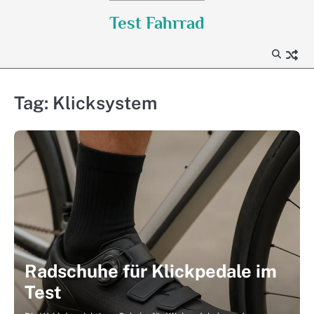
Skip
Test Fahrrad
to
content
Tag:
Klicksystem
Radschuhe für Klickpedale im
Test