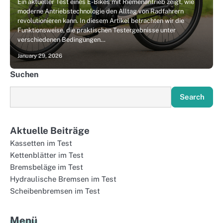
Ein aktueller Test eines E-Bikes mit Riemenantrieb zeigt, wie
moderne Antriebstechnologie den Alltag von Radfahrern
revolutionieren kann. In diesem Artikel betrachten wir die
Funktionsweise, die praktischen Testergebnisse unter
verschiedenen Bedingungen…
January 29, 2026
Suchen
Search
Aktuelle Beiträge
Kassetten im Test
Kettenblätter im Test
Bremsbeläge im Test
Hydraulische Bremsen im Test
Scheibenbremsen im Test
Menü