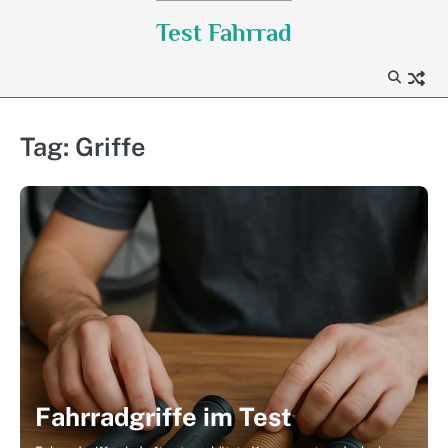
Skip
Test Fahrrad
to
content
Tag:
Griffe
Fahrradgriffe im Test