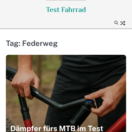
Skip
Test Fahrrad
to
content
Tag:
Federweg
Dämpfer fürs MTB im Test