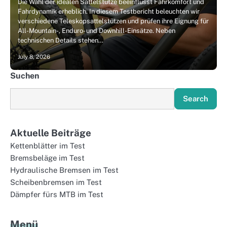
Die Wahl der idealen Sattelstütze beeinflusst Fahrkomfort und
Fahrdynamik erheblich. In diesem Testbericht beleuchten wir
verschiedene Teleskopsattelstützen und prüfen ihre Eignung für
All-Mountain-, Enduro- und Downhill-Einsätze. Neben
technischen Details stehen…
July 8, 2026
Suchen
Search
Aktuelle Beiträge
Kettenblätter im Test
Bremsbeläge im Test
Hydraulische Bremsen im Test
Scheibenbremsen im Test
Dämpfer fürs MTB im Test
Menü