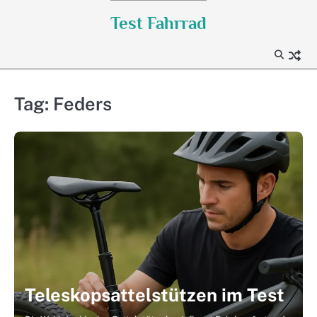
Skip
Test Fahrrad
to
content
Tag:
Feders
Teleskopsattelstützen im Test