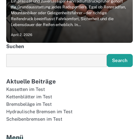
Ein präziser und zuverlässiger Fahrradluftdruckprüfer gehört
zur Grundausstattung jedes Radsportlers. Egal ob Rennradfan,
Mountainbiker oder Gelegenheitsfahrer – der richtige
Reifendruck beeinflusst Fahrkomfort, Sicherheit und die
Lebensdauer der Reifen erheblich. In…
April 2, 2026
Suchen
Search
Aktuelle Beiträge
Kassetten im Test
Kettenblätter im Test
Bremsbeläge im Test
Hydraulische Bremsen im Test
Scheibenbremsen im Test
Menü