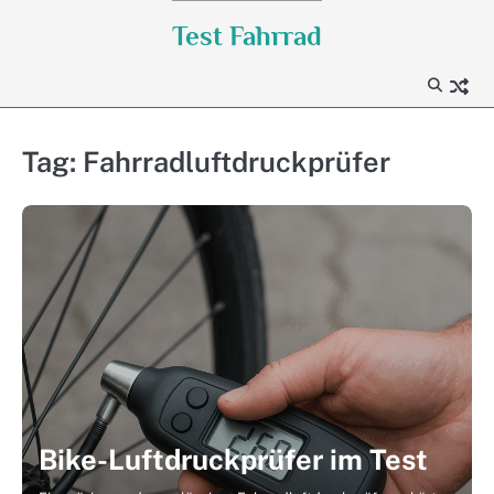
Skip
Test Fahrrad
to
content
Tag:
Fahrradluftdruckprüfer
Bike-Luftdruckprüfer im Test