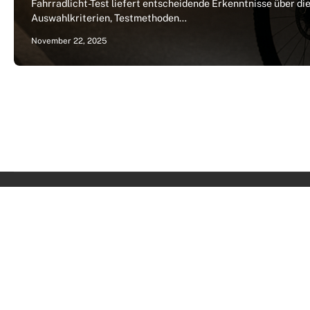
Fahrradlicht-Test liefert entscheidende Erkenntnisse über di
Auswahlkriterien, Testmethoden…
November 22, 2025