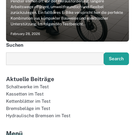
Pendler stehen oft vor der Herausforderung, längere
Arbeitswege effizient, umweltfreundlich und flexibel
zurückzulegen. Ein faltbares E-Bike verspricht hier die perfekte
Kombination aus kompakter Bauweise und elektrischer
Unterstützung. Im folgenden Testbericht…
February 28, 2026
Suchen
Search
Aktuelle Beiträge
Schaltwerke im Test
Kassetten im Test
Kettenblätter im Test
Bremsbeläge im Test
Hydraulische Bremsen im Test
Menü