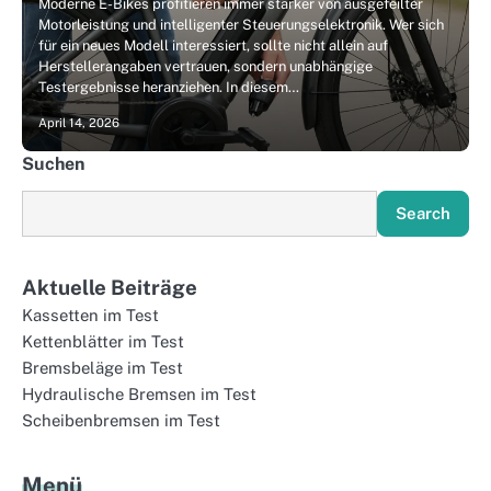
Moderne E-Bikes profitieren immer stärker von ausgefeilter
Motorleistung und intelligenter Steuerungselektronik. Wer sich
für ein neues Modell interessiert, sollte nicht allein auf
Herstellerangaben vertrauen, sondern unabhängige
Testergebnisse heranziehen. In diesem…
April 14, 2026
Suchen
Search
Aktuelle Beiträge
Kassetten im Test
Kettenblätter im Test
Bremsbeläge im Test
Hydraulische Bremsen im Test
Scheibenbremsen im Test
Menü