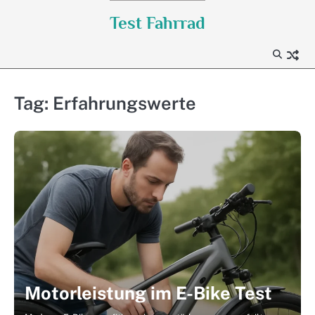
Skip
Test Fahrrad
to
content
Tag:
Erfahrungswerte
Motorleistung im E-Bike Test