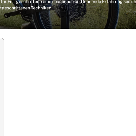
 für Fortgeschrittene eine spannende und lohnende Erfahrung sein. I
rtgeschrittenen Techniken…