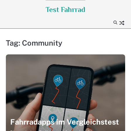
Skip
Test Fahrrad
to
content
Tag:
Community
Fahrradapps im Vergleichstest