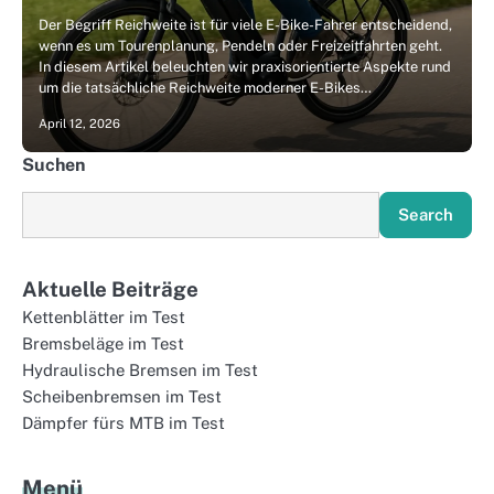
Der Begriff Reichweite ist für viele E-Bike-Fahrer entscheidend,
wenn es um Tourenplanung, Pendeln oder Freizeitfahrten geht.
In diesem Artikel beleuchten wir praxisorientierte Aspekte rund
um die tatsächliche Reichweite moderner E-Bikes…
April 12, 2026
Suchen
Search
Aktuelle Beiträge
Kettenblätter im Test
Bremsbeläge im Test
Hydraulische Bremsen im Test
Scheibenbremsen im Test
Dämpfer fürs MTB im Test
Menü