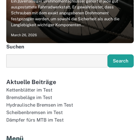
Ein zuverlässiger Drehmomentschlüssel gehört in jede gut
ausgestattete Fahrradwerkstatt. Er gewährleistet, dass
Schrauben mit dem exakt angegebenen Drehmoment
festgezogen werden, um sowohl die Sicherheit als auch die
Langlebigkeit wichtiger Komponenten…
March 26, 2026
Suchen
Search
Aktuelle Beiträge
Kettenblätter im Test
Bremsbeläge im Test
Hydraulische Bremsen im Test
Scheibenbremsen im Test
Dämpfer fürs MTB im Test
Menü