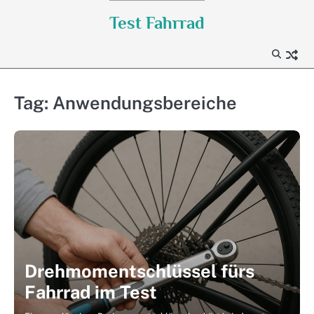
Skip
Test Fahrrad
to
content
Tag:
Anwendungsbereiche
Drehmomentschlüssel fürs
Fahrrad im Test