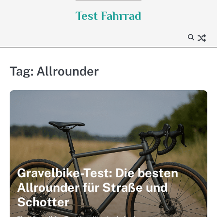
Skip
Test Fahrrad
to
content
Tag:
Allrounder
Gravelbike-Test: Die besten
Allrounder für Straße und
Schotter