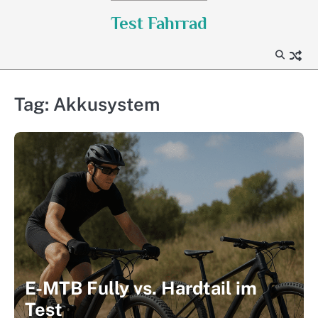
Skip
Test Fahrrad
to
content
Tag:
Akkusystem
E-MTB Fully vs. Hardtail im
Test