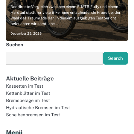
Der direkte Vergleich zwischen einem E-MTB Fully und einem
Hardtail stellt für viele Biker eine entscheidende Frage bei der
Wahl des Traumrads dar. In diesem ausgiebigen Testbericht
beleuchten wir sämtliche…
December 25, 2025
Suchen
Search
Aktuelle Beiträge
Kassetten im Test
Kettenblätter im Test
Bremsbeläge im Test
Hydraulische Bremsen im Test
Scheibenbremsen im Test
Menü