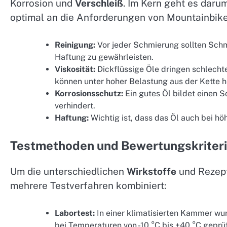
Korrosion und
Verschleiß
. Im Kern geht es daru
optimal an die Anforderungen von Mountainbike
Reinigung:
Vor jeder Schmierung sollten Schm
Haftung zu gewährleisten.
Viskosität:
Dickflüssige Öle dringen schlechte
können unter hoher Belastung aus der Kette 
Korrosionsschutz:
Ein gutes Öl bildet einen 
verhindert.
Haftung:
Wichtig ist, dass das Öl auch bei hö
Testmethoden und Bewertungskriter
Um die unterschiedlichen
Wirkstoffe
und Rezept
mehrere Testverfahren kombiniert:
Labortest:
In einer klimatisierten Kammer wu
bei Temperaturen von -10 °C bis +40 °C geprüf