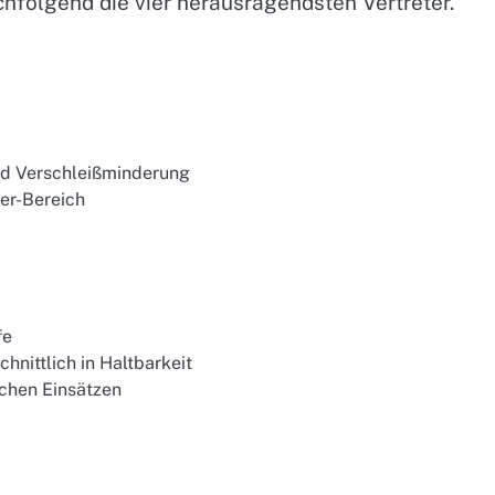
chfolgend die vier herausragendsten Vertreter.
und Verschleißminderung
her-Bereich
fe
hnittlich in Haltbarkeit
ichen Einsätzen