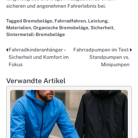
sicheren und angenehmen Fahrerlebnis bei.
Tagged
Bremsbeläge
,
Fahrradfahren
,
Leistung
,
Materialien
,
Organische Bremsbeläge
,
Sicherheit
,
Sintermetall-Bremsbeläge
Fahrradkinderanhänger –
Fahrradpumpen im Test:
Post
Sicherheit und Komfort im
Standpumpen vs.
navigation
Fokus
Minipumpen
Verwandte Artikel