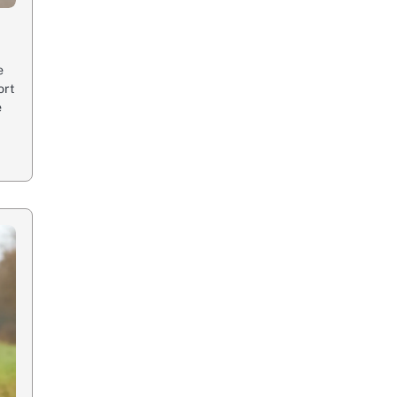
e
ort
e