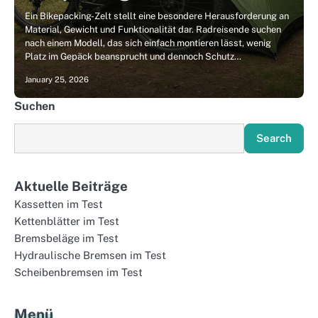
Ein Bikepacking-Zelt stellt eine besondere Herausforderung an
Material, Gewicht und Funktionalität dar. Radreisende suchen
nach einem Modell, das sich einfach montieren lässt, wenig
Platz im Gepäck beansprucht und dennoch Schutz…
January 25, 2026
Suchen
Search
Aktuelle Beiträge
Kassetten im Test
Kettenblätter im Test
Bremsbeläge im Test
Hydraulische Bremsen im Test
Scheibenbremsen im Test
Menü