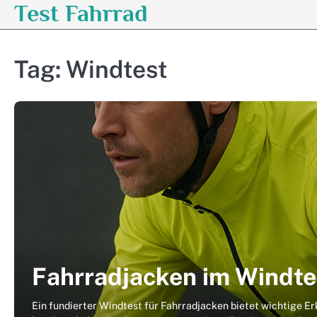
Test Fahrrad
Skip
to
content
Tag:
Windtest
Fahrradjacken im Windte
Ein fundierter Windtest für Fahrradjacken bietet wichtige E