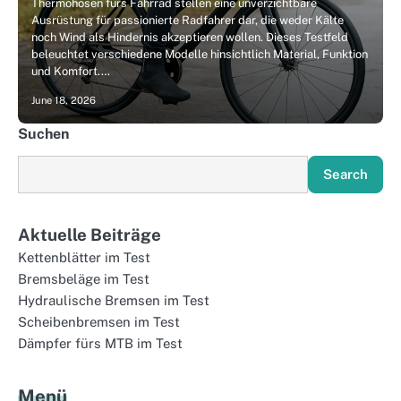
Thermohosen fürs Fahrrad stellen eine unverzichtbare
Ausrüstung für passionierte Radfahrer dar, die weder Kälte
noch Wind als Hindernis akzeptieren wollen. Dieses Testfeld
beleuchtet verschiedene Modelle hinsichtlich Material, Funktion
und Komfort.…
June 18, 2026
Suchen
Search
Aktuelle Beiträge
Kettenblätter im Test
Bremsbeläge im Test
Hydraulische Bremsen im Test
Scheibenbremsen im Test
Dämpfer fürs MTB im Test
Menü