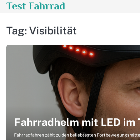
Test Fahrrad
Skip
to
content
Tag:
Visibilität
Fahrradhelm mit LED im 
Fahrradfahren zählt zu den beliebtesten Fortbewegungsmitte