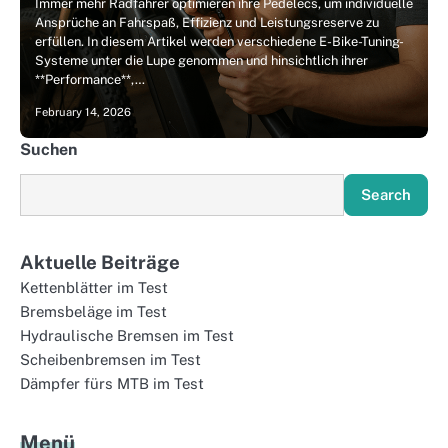
Immer mehr Radfahrer optimieren ihre Pedelecs, um individuelle
Ansprüche an Fahrspaß, Effizienz und Leistungsreserve zu
erfüllen. In diesem Artikel werden verschiedene E-Bike-Tuning-
Systeme unter die Lupe genommen und hinsichtlich ihrer
**Performance**,…
February 14, 2026
Suchen
Search
Aktuelle Beiträge
Kettenblätter im Test
Bremsbeläge im Test
Hydraulische Bremsen im Test
Scheibenbremsen im Test
Dämpfer fürs MTB im Test
Menü