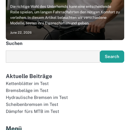
Die richtige Wahl des Unterhemds kann eine entscheidende
Rolle spielen, um langen Fahrradfahrten den nötigen Komfort zu
verleihen. In diesem Artikel beleuchten wir verschiedene
Modelle, testen ihre Eigenschaften und geben…
June 22, 2026
Suchen
Search
Aktuelle Beiträge
Kettenblätter im Test
Bremsbeläge im Test
Hydraulische Bremsen im Test
Scheibenbremsen im Test
Dämpfer fürs MTB im Test
Menü