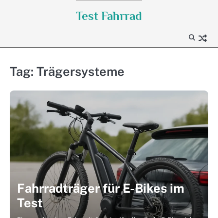
Skip
Test Fahrrad
to
content
Tag:
Trägersysteme
Fahrradträger für E-Bikes im
Test