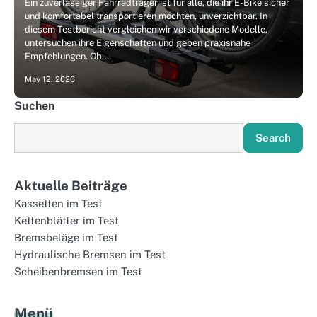
Ein zuverlässiger Fahrradträger ist für alle, die ihr E-Bike sicher
und komfortabel transportieren möchten, unverzichtbar. In
diesem Testbericht vergleichen wir verschiedene Modelle,
untersuchen ihre Eigenschaften und geben praxisnahe
Empfehlungen. Ob…
May 12, 2026
Suchen
Search
Aktuelle Beiträge
Kassetten im Test
Kettenblätter im Test
Bremsbeläge im Test
Hydraulische Bremsen im Test
Scheibenbremsen im Test
Menü