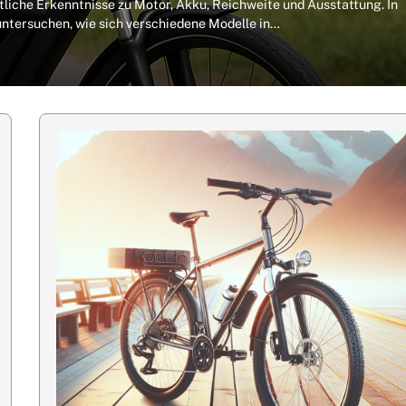
tliche Erkenntnisse zu Motor, Akku, Reichweite und Ausstattung. In
 untersuchen, wie sich verschiedene Modelle in…