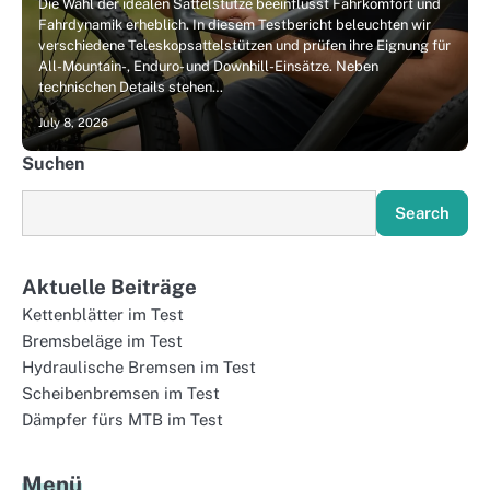
Die Wahl der idealen Sattelstütze beeinflusst Fahrkomfort und
Fahrdynamik erheblich. In diesem Testbericht beleuchten wir
verschiedene Teleskopsattelstützen und prüfen ihre Eignung für
All-Mountain-, Enduro- und Downhill-Einsätze. Neben
technischen Details stehen…
July 8, 2026
Suchen
Search
Aktuelle Beiträge
Kettenblätter im Test
Bremsbeläge im Test
Hydraulische Bremsen im Test
Scheibenbremsen im Test
Dämpfer fürs MTB im Test
Menü