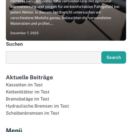
Perfekte Fahrradhandschuhe verbinden Grip mit optimaler
Wärmeleistung und sorgen für ein komfortables Fahrgefühl bei
jedem Wetter. In diesem Testbericht untersuchen wir
verschiedene Modelle genau, beleuchten die verwendeten
Materialien und prüfen,…
December 7, 2025
Suchen
Search
Aktuelle Beiträge
Kassetten im Test
Kettenblätter im Test
Bremsbeläge im Test
Hydraulische Bremsen im Test
Scheibenbremsen im Test
Menü