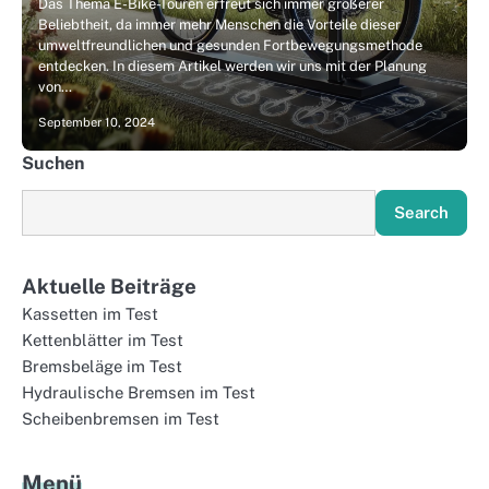
Das Thema E-Bike-Touren erfreut sich immer größerer
Beliebtheit, da immer mehr Menschen die Vorteile dieser
umweltfreundlichen und gesunden Fortbewegungsmethode
entdecken. In diesem Artikel werden wir uns mit der Planung
von…
September 10, 2024
Suchen
Search
Aktuelle Beiträge
Kassetten im Test
Kettenblätter im Test
Bremsbeläge im Test
Hydraulische Bremsen im Test
Scheibenbremsen im Test
Menü