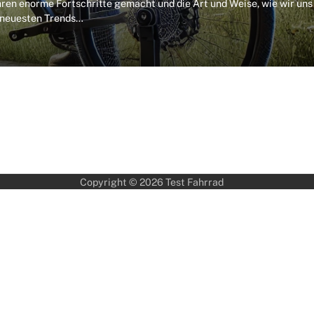
hren enorme Fortschritte gemacht und die Art und Weise, wie wir uns
e neuesten Trends…
Copyright © 2026
Test Fahrrad