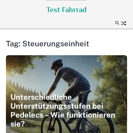
Skip
Test Fahrrad
to
content
Tag:
Steuerungseinheit
Unterschiedliche
Unterstützungsstufen bei
Pedelecs – Wie funktionieren
sie?