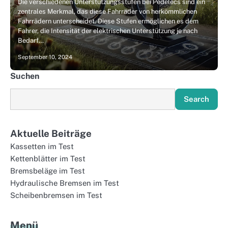
Die verschiedenen Unterstützungsstufen bei Pedelecs sind ein
zentrales Merkmal, das diese Fahrräder von herkömmlichen
Fahrrädern unterscheidet. Diese Stufen ermöglichen es dem
Fahrer, die Intensität der elektrischen Unterstützung je nach
Bedarf…
September 10, 2024
Suchen
Search
Aktuelle Beiträge
Kassetten im Test
Kettenblätter im Test
Bremsbeläge im Test
Hydraulische Bremsen im Test
Scheibenbremsen im Test
Menü