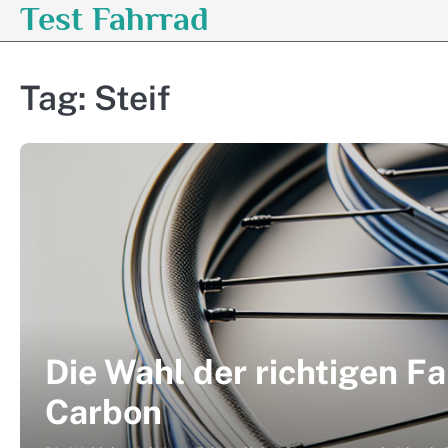
Test Fahrrad
Skip
to
content
Tag:
Steif
Die Wahl der richtigen F
Carbon