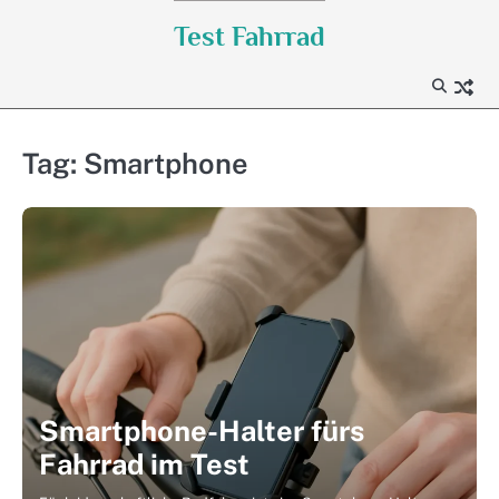
Skip
Test Fahrrad
to
content
Tag:
Smartphone
Smartphone-Halter fürs
Fahrrad im Test