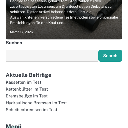
Fahrradschlösser aus gehärtetem Stahl zählen zu den
zuverlässigsten Lösungen, um Drahtesel gegen Diebstahl zu
schützen. Dieser Artikel behandelt detailliert die
Auswahlkriterien, verschiedene Testmethoden sowie praxisnahe
Empfehlungen für den Kauf und…
March 17, 2026
Suchen
Search
Aktuelle Beiträge
Kassetten im Test
Kettenblätter im Test
Bremsbeläge im Test
Hydraulische Bremsen im Test
Scheibenbremsen im Test
Menü