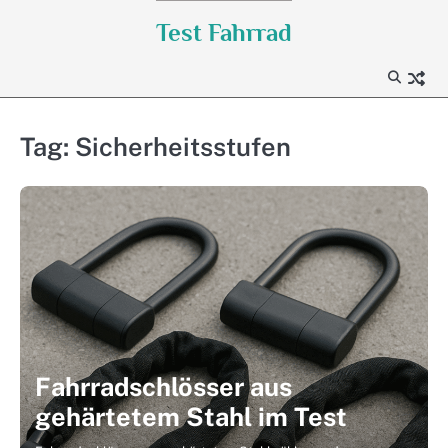
Skip
Test Fahrrad
to
content
Tag:
Sicherheitsstufen
Fahrradschlösser aus
gehärtetem Stahl im Test