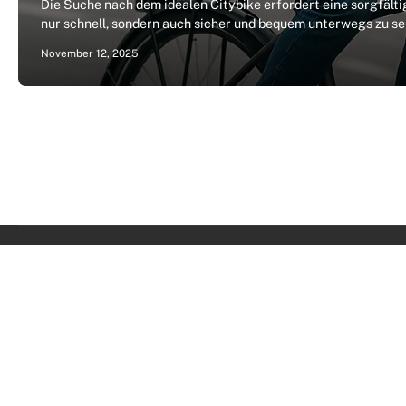
Die Suche nach dem idealen Citybike erfordert eine sorgfält
nur schnell, sondern auch sicher und bequem unterwegs zu sei
November 12, 2025