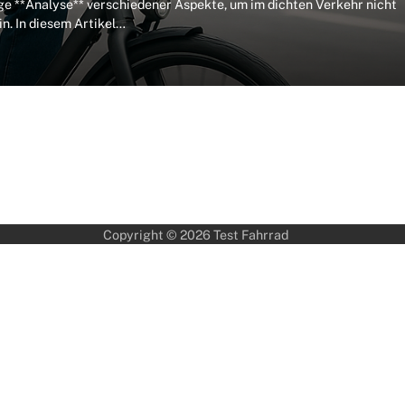
ige **Analyse** verschiedener Aspekte, um im dichten Verkehr nicht
n. In diesem Artikel…
Copyright © 2026
Test Fahrrad