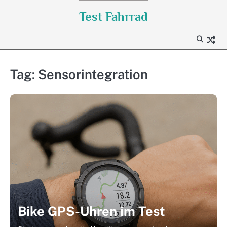
Skip
Test Fahrrad
to
content
Tag:
Sensorintegration
Bike GPS-Uhren im Test