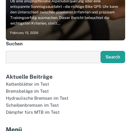
Ob eine anspruchsvolle Alpenüberquerung oder eine
entspannte Sonntagsausfahrt – die richtige Bike GPS-Uhr kann
den Unterschied zwischen planlosen Irrfahrten und präzisem
Trainingserfolg ausmachen. Dieser Bericht beleuchtet die
wichtigsten Kriterien, stellt…
February 15, 2026
Suchen
Search
Aktuelle Beiträge
Kettenblätter im Test
Bremsbeläge im Test
Hydraulische Bremsen im Test
Scheibenbremsen im Test
Dämpfer fürs MTB im Test
Menü