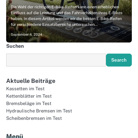
Die Wahl der richtigen E-Bike-Reifen kann einen erheblichen
Einfluss auf die Leistung und das Fahrverhalten Ihres E-Bikes
haben. In diesem Artikel werden wir die besten E-Bike-Reifen
für verschiedene Einsatzbereiche untersuchen…
September 4, 2024
Suchen
Search
Aktuelle Beiträge
Kassetten im Test
Kettenblätter im Test
Bremsbeläge im Test
Hydraulische Bremsen im Test
Scheibenbremsen im Test
Menü