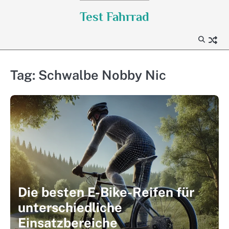
Skip
Test Fahrrad
to
content
Tag:
Schwalbe Nobby Nic
Die besten E-Bike-Reifen für
unterschiedliche
Einsatzbereiche