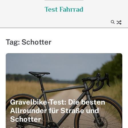
Skip
Test Fahrrad
to
content
Tag:
Schotter
Gravelbike-Test: Die besten
Allrounder für Straße und
Schotter