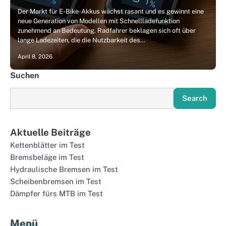
Der Markt für E-Bike-Akkus wächst rasant und es gewinnt eine
neue Generation von Modellen mit Schnellladefunktion
zunehmend an Bedeutung. Radfahrer beklagen sich oft über
lange Ladezeiten, die die Nutzbarkeit des…
April 8, 2026
Suchen
Search
Aktuelle Beiträge
Kettenblätter im Test
Bremsbeläge im Test
Hydraulische Bremsen im Test
Scheibenbremsen im Test
Dämpfer fürs MTB im Test
Menü