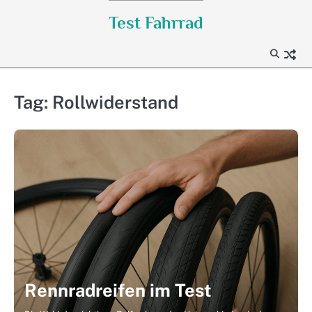
Skip
Test Fahrrad
to
content
Tag:
Rollwiderstand
Rennradreifen im Test